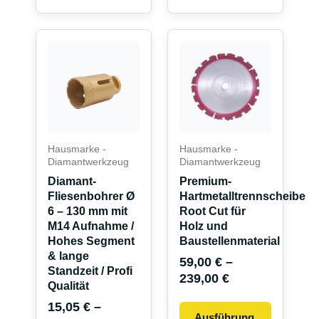
Dieses
Dieses
Produkt
Produkt
weist
weist
mehrere
mehrere
Varianten
Variante
auf.
auf.
Die
Die
Hausmarke -
Hausmarke -
Optionen
Optionen
Diamantwerkzeug
Diamantwerkzeug
können
können
Diamant-
Premium-
Fliesenbohrer Ø
Hartmetalltrennscheibe
auf
auf
6 – 130 mm mit
Root Cut für
der
der
M14 Aufnahme /
Holz und
Produktseite
Produkts
Hohes Segment
Baustellenmaterial
gewählt
gewählt
& lange
59,00
€
–
werden
werden
Standzeit / Profi
239,00
€
Qualität
15,05
€
–
Ausführung