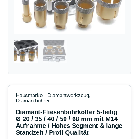
/
35
/
40
/
50
/
68
mm
mit
M14
Aufnahme
/
Hohes
Segment
Hausmarke - Diamantwerkzeug
,
&
Diamantbohrer
lange
Diamant-Fliesenbohrkoffer 5-teilig
Standzeit
/
Ø 20 / 35 / 40 / 50 / 68 mm mit M14
Profi
Aufnahme / Hohes Segment & lange
Qualität
Standzeit / Profi Qualität
Menge