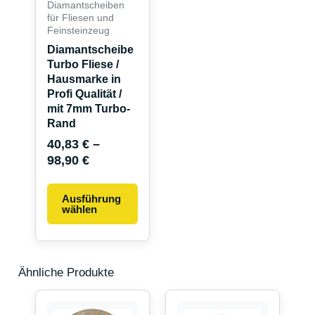
Die
Diamantscheiben
Optionen
für Fliesen und
Feinsteinzeug
können
Diamantscheibe
auf
Turbo Fliese /
der
Hausmarke in
Produktseite
Profi Qualität /
gewählt
mit 7mm Turbo-
werden
Rand
40,83
€
–
98,90
€
Ausführung
wählen
Ähnliche Produkte