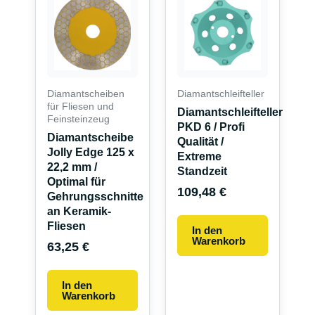
Diamantscheiben
Diamantschleifteller
für Fliesen und
Diamantschleifteller
Feinsteinzeug
PKD 6 / Profi
Diamantscheibe
Qualität /
Jolly Edge 125 x
Extreme
22,2 mm /
Standzeit
Optimal für
109,48
€
Gehrungsschnitte
an Keramik-
Fliesen
In den
Warenkorb
63,25
€
In den
Warenkorb