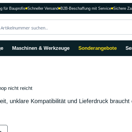
g für Bauprofis
Schneller Versand
B2B-Beschaffung mit Service
Sichere Za
ge
Maschinen & Werkzeuge
Sonderangebote
Se
op nicht reicht
eit, unklare Kompatibilität und Lieferdruck braucht
n