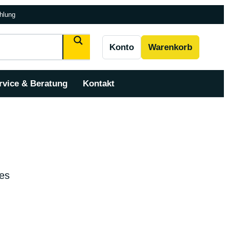
hlung
Konto
Warenkorb
rvice & Beratung
Kontakt
 es