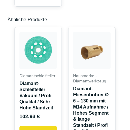
Ähnliche Produkte
Dieses
Produkt
weist
mehrere
Variante
auf.
Die
Diamantschleifteller
Hausmarke -
Optionen
Diamantwerkzeug
Diamant-
können
Diamant-
Schleifteller
Fliesenbohrer Ø
auf
Vakuum / Profi
6 – 130 mm mit
Qualität / Sehr
der
M14 Aufnahme /
Hohe Standzeit
Produkts
Hohes Segment
102,93
€
gewählt
& lange
werden
Standzeit / Profi