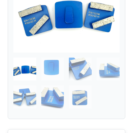
Aufnahme
passend
Husqvarna
Bodenschleifmaschinen
bis
2024
|
VPE
-
3
Stück
Menge