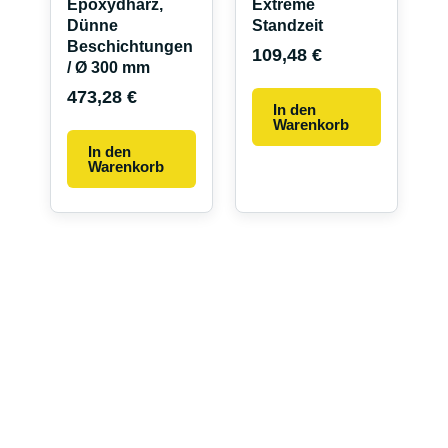
Epoxydharz,
Extreme
Dünne
Standzeit
Beschichtungen
109,48
€
/ Ø 300 mm
473,28
€
In den
Warenkorb
In den
Warenkorb