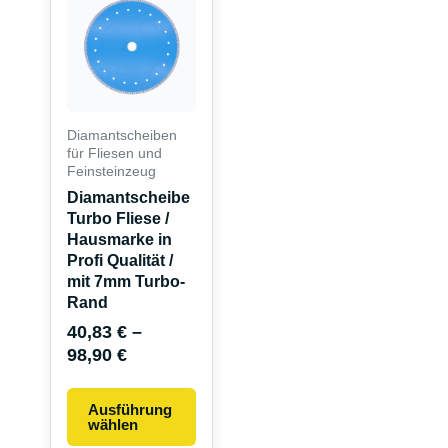
Produkt
weist
mehrere
Varianten
auf.
Die
Diamantscheiben
Optionen
für Fliesen und
Feinsteinzeug
können
Diamantscheibe
auf
Turbo Fliese /
der
Hausmarke in
Produktseite
Profi Qualität /
gewählt
mit 7mm Turbo-
werden
Rand
40,83
€
–
98,90
€
Ausführung
wählen