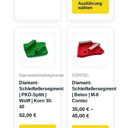
Ausführung
wählen
Dieses
Produkt
weist
mehrere
Variante
auf.
Die
Diamantschleifsegmente
CONTEC
Optionen
Diamant-
Diamant-
können
Schleiftellersegment
Schleiftellersegment
auf
| PKD-Splitt |
| Beton | M-8
Wolff | Korn 30-
Contec
der
40
Produkts
35,00
€
–
52,00
€
45,00
€
gewählt
werden