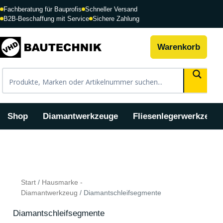
Zum
Fachberatung für Bauprofis
Schneller Versand
Inhalt
B2B-Beschaffung mit Service
Sichere Zahlung
springen
Warenkorb
Shop
Diamantwerkzeuge
Fliesenlegerwerkzeug
Nach
Beliebtheit
sortiert
Start
/
Hausmarke -
Diamantwerkzeug
/ Diamantschleifsegmente
Diamantschleifsegmente