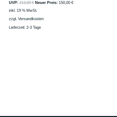
w
5
UVP:
213,00
€
Neuer Preis:
150,00
€
A
a
0
inkl. 19 % MwSt.
r
,
N
:
0
zzgl.
Versandkosten
2
0
G
1
Lieferzeit:
2-3 Tage
3
€
E
,
.
0
B
0
O
€
T