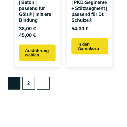
auf
| Beton |
| PKD-Segmente
passend für
+ Stützsegment |
der
Gölz® | mittlere
passend für Dr.
Produktseite
Bindung
Schulze®
gewählt
38,00
€
–
54,00
€
werden
45,00
€
In den
Warenkorb
Ausführung
wählen
1
2
→