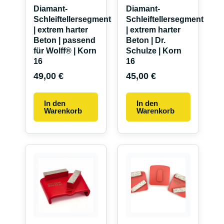
Diamant-
Diamant-
Schleiftellersegment
Schleiftellersegment
| extrem harter
| extrem harter
Beton | passend
Beton | Dr.
für Wolff® | Korn
Schulze | Korn
16
16
49,00
€
45,00
€
In den
In den
Warenkorb
Warenkorb
Dieses
Dieses
Produkt
Produkt
weist
weist
mehrere
mehrere
Varianten
Variante
auf.
auf.