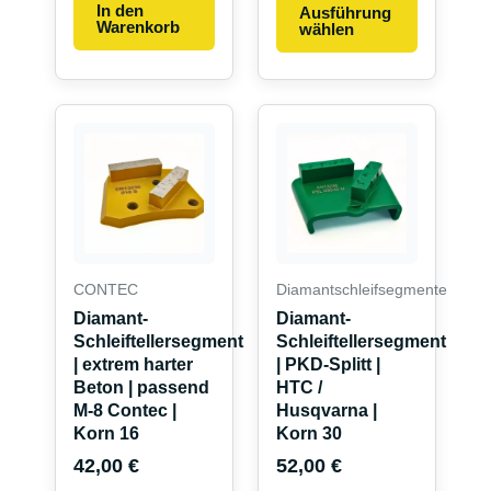
In den
Ausführung
Warenkorb
wählen
CONTEC
Diamantschleifsegmente
Diamant-
Diamant-
Schleiftellersegment
Schleiftellersegment
| extrem harter
| PKD-Splitt |
Beton | passend
HTC /
M-8 Contec |
Husqvarna |
Korn 16
Korn 30
42,00
€
52,00
€