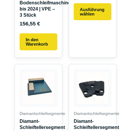
Bodenschleifmaschinen
bis 2024 | VPE –
Ausführung
wählen
3 Stück
156,55
€
In den
Warenkorb
Dieses
Produkt
weist
mehrere
Varianten
auf.
Die
Diamantschleifsegmente
Diamantschleifsegmente
Optionen
Diamant-
Diamant-
können
Schleiftellersegment
Schleiftellersegment