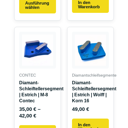
werden
In den
Ausführung
Warenkorb
wählen
Dieses
Produkt
weist
mehrere
Varianten
auf.
Die
CONTEC
Diamantschleifsegmente
Optionen
Diamant-
Diamant-
können
Schleiftellersegment
Schleiftellersegment
auf
| Estrich | M-8
| Estrich | Wolff |
Contec
Korn 16
der
Produktseite
35,00
€
–
49,00
€
42,00
€
gewählt
werden
In den