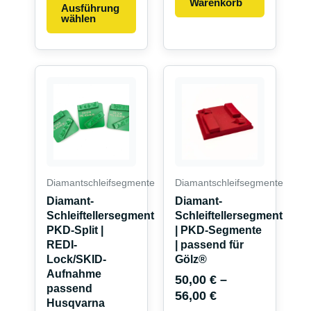
Warenkorb
Ausführung
wählen
Dieses
Produkt
weist
mehrere
Variante
auf.
Die
Diamantschleifsegmente
Diamantschleifsegmente
Optionen
Diamant-
Diamant-
können
Schleiftellersegment
Schleiftellersegment
auf
PKD-Split |
| PKD-Segmente
REDI-
| passend für
der
Lock/SKID-
Gölz®
Produkts
Aufnahme
50,00
€
–
gewählt
passend
56,00
€
werden
Husqvarna