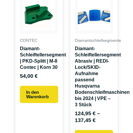
Produkt
weist
mehrere
Variante
auf.
Die
CONTEC
Diamantschleifsegmente
Optionen
Diamant-
Diamant-
können
Schleiftellersegment
Schleiftellersegment
auf
| PKD-Splitt | M-8
Abrasiv | REDI-
Contec | Korn 30
Lock/SKID-
der
Aufnahme
Produkts
54,00
€
passend
gewählt
Husqvarna
werden
In den
Bodenschleifmaschinen
Warenkorb
bis 2024 | VPE –
3 Stück
124,95
€
–
137,45
€