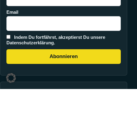
Email
Indem Du fortfährst, akzeptierst Du unsere
Datenschutzerklärung.
Zahlung
PayPal
Klarna
WooPayments
Vorkasse
Versand
Paketversand
Spedition
Hersteller-Direktversand