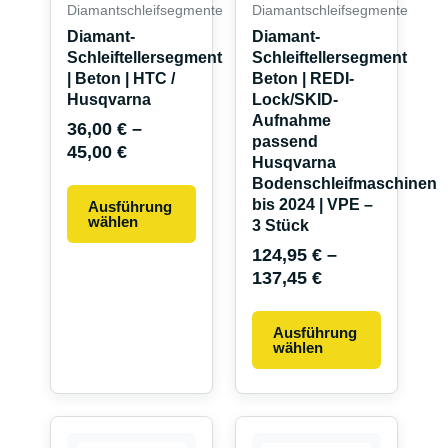
Die
Die
Diamantschleifsegmente
Diamantschleifsegmente
Optionen
Optionen
Diamant-
Diamant-
können
können
Schleiftellersegment
Schleiftellersegment
auf
auf
| Beton | HTC /
Beton | REDI-
Husqvarna
Lock/SKID-
der
der
Aufnahme
Produktseite
Produkts
36,00
€
–
passend
45,00
€
gewählt
gewählt
Husqvarna
werden
werden
Bodenschleifmaschinen
bis 2024 | VPE –
Ausführung
wählen
3 Stück
124,95
€
–
137,45
€
Ausführung
wählen
Dieses