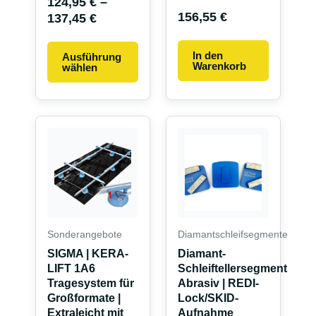
124,95
€
–
156,55
€
137,45
€
In den
Ausführung
Warenkorb
wählen
Dieses
Produkt
weist
mehrere
Variante
auf.
Die
Sonderangebote
Diamantschleifsegmente
Optionen
SIGMA | KERA-
Diamant-
können
LIFT 1A6
Schleiftellersegment
auf
Tragesystem für
Abrasiv | REDI-
Großformate |
Lock/SKID-
der
Extraleicht mit
Aufnahme