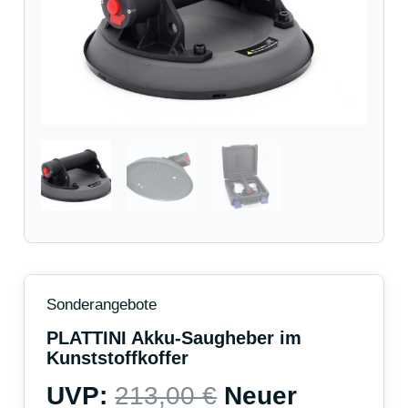
213,00 €
150,00 €.
Sonderangebote
PLATTINI Akku-Saugheber im
Kunststoffkoffer
UVP:
213,00
€
Neuer