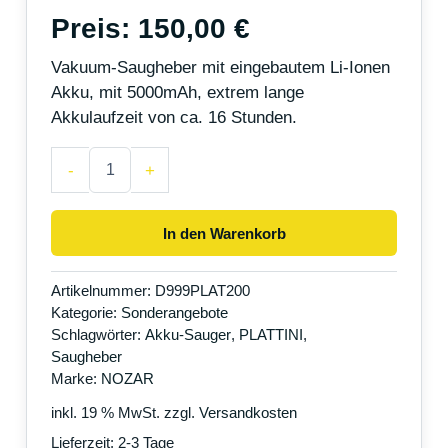
Preis:
150,00
€
Vakuum-Saugheber mit eingebautem Li-Ionen
Akku, mit 5000mAh, extrem lange
Akkulaufzeit von ca. 16 Stunden.
-
+
In den Warenkorb
Artikelnummer:
D999PLAT200
Kategorie:
Sonderangebote
Schlagwörter:
Akku-Sauger
,
PLATTINI
,
Saugheber
Marke:
NOZAR
inkl. 19 % MwSt.
zzgl.
Versandkosten
Lieferzeit:
2-3 Tage