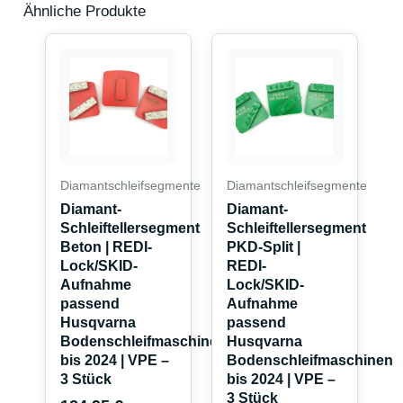
Ähnliche Produkte
Dieses
Produkt
weist
mehrere
Varianten
auf.
Die
Diamantschleifsegmente
Diamantschleifsegmente
Optionen
Diamant-
Diamant-
können
Schleiftellersegment
Schleiftellersegment
auf
Beton | REDI-
PKD-Split |
Lock/SKID-
REDI-
der
Aufnahme
Lock/SKID-
Produktseite
passend
Aufnahme
gewählt
Husqvarna
passend
werden
Bodenschleifmaschinen
Husqvarna
bis 2024 | VPE –
Bodenschleifmaschinen
3 Stück
bis 2024 | VPE –
3 Stück