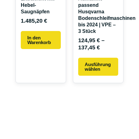
Produkts
Hebel-
passend
gewählt
Saugnäpfen
Husqvarna
werden
Bodenschleifmaschinen
1.485,20
€
bis 2024 | VPE –
3 Stück
In den
124,95
€
–
Warenkorb
137,45
€
Ausführung
wählen