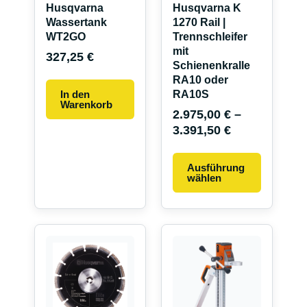
Optionen
Husqvarna
Husqvarna K
können
Wassertank
1270 Rail |
auf
WT2GO
Trennschleifer
mit
der
327,25
€
Schienenkralle
Produkts
RA10 oder
gewählt
In den
RA10S
werden
Warenkorb
2.975,00
€
–
3.391,50
€
Ausführung
wählen