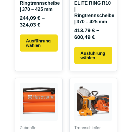
Ringtrennscheibe
ELITE RING R10
der
der
| 370 – 425 mm
|
Produktseite
Produkts
Ringtrennscheibe
244,09
€
–
gewählt
gewählt
| 370 – 425 mm
324,03
€
werden
werden
413,79
€
–
600,49
€
Ausführung
wählen
Ausführung
wählen
Dieses
Produkt
weist
mehrere
Variante
auf.
Die
Zubehör
Trennschleifer