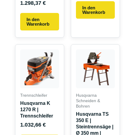
1.298,37
€
In den
Warenkorb
In den
Warenkorb
Trennschleifer
Husqvarna
Schneiden &
Husqvarna K
Bohren
1270 R |
Husqvarna TS
Trennschleifer
350 E |
1.032,66
€
Steintrennsäge |
Ø 350 mm |