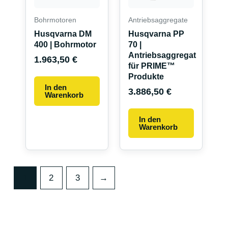
Bohrmotoren
Antriebsaggregate
Husqvarna DM
Husqvarna PP
400 | Bohrmotor
70 |
Antriebsaggregat
1.963,50
€
für PRIME™
Produkte
In den
3.886,50
€
Warenkorb
In den
Warenkorb
1
2
3
→