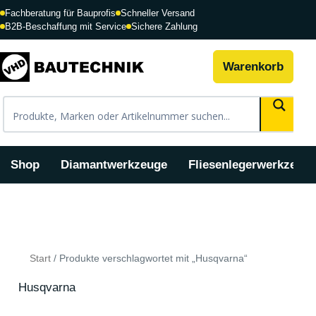
Zum
Fachberatung für Bauprofis
Schneller Versand
Inhalt
B2B-Beschaffung mit Service
Sichere Zahlung
springen
Warenkorb
Shop
Diamantwerkzeuge
Fliesenlegerwerkzeug
Nach
Beliebtheit
sortiert
Start
/ Produkte verschlagwortet mit „Husqvarna“
Husqvarna