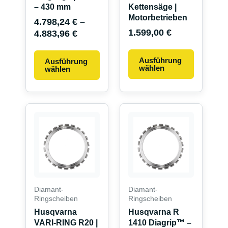
– 430 mm
Kettensäge |
Produktseite
Motorbetrieben
4.798,24
€
–
gewählt
1.599,00
€
4.883,96
€
werden
Ausführung
Ausführung
wählen
wählen
Dieses
Dieses
Produkt
Produkt
weist
weist
mehrere
mehrere
Varianten
Variante
auf.
auf.
Die
Die
Diamant-
Diamant-
Optionen
Optionen
Ringscheiben
Ringscheiben
können
können
Husqvarna
Husqvarna R
VARI-RING R20 |
1410 Diagrip™ –
auf
auf