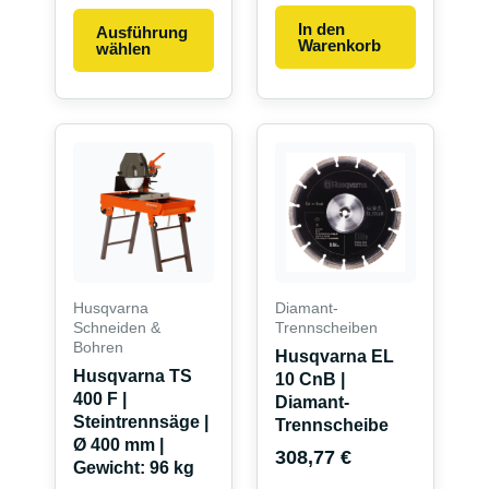
In den
Ausführung
Warenkorb
wählen
Husqvarna
Diamant-
Schneiden &
Trennscheiben
Bohren
Husqvarna EL
Husqvarna TS
10 CnB |
400 F |
Diamant-
Steintrennsäge |
Trennscheibe
Ø 400 mm |
308,77
€
Gewicht: 96 kg