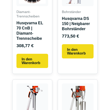
Diamant-
Bohrständer
Trennscheiben
Husqvarna DS
Husqvarna EL
150 | Neigbarer
70 CnB |
Bohrständer
Diamant-
773,50
€
Trennscheibe
308,77
€
In den
Warenkorb
In den
Warenkorb