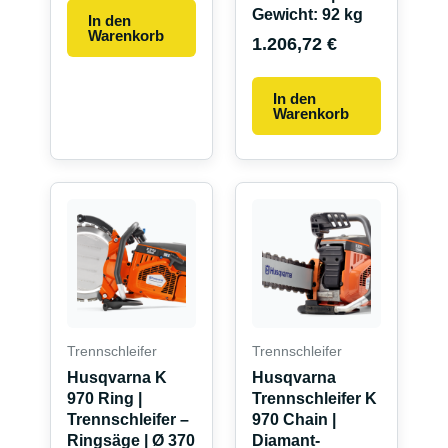
Gewicht: 92 kg
In den
Warenkorb
1.206,72
€
In den
Warenkorb
Dieses
Produkt
weist
mehrere
Varianten
auf.
Die
Trennschleifer
Trennschleifer
Optionen
Husqvarna K
Husqvarna
können
970 Ring |
Trennschleifer K
auf
Trennschleifer –
970 Chain |
Ringsäge | Ø 370
Diamant-
der