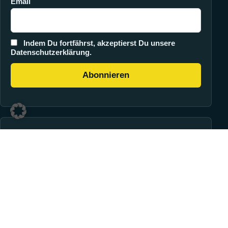
Email
Indem Du fortfährst, akzeptierst Du unsere
Datenschutzerklärung.
Zahlung
PayPal
Klarna
WooPayments
Vorkasse
Versand
Paketversand
Spedition
Hersteller-Direktversand