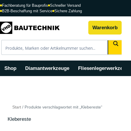
Zum
Fachberatung für Bauprofis
Schneller Versand
Inhalt
B2B-Beschaffung mit Service
Sichere Zahlung
springen
Warenkorb
Shop
Diamantwerkzeuge
Fliesenlegerwerkzeug
Nach
Beliebtheit
sortiert
Start
/ Produkte verschlagwortet mit „Klebereste“
Klebereste