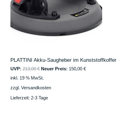
l
r
U
i
P
c
r
K
h
e
e
i
T
r
s
P
i
r
s
I
e
t
i
:
M
PLATTINI Akku-Saugheber im Kunststoffkoffer
s
1
w
5
UVP:
213,00
€
Neuer Preis:
150,00
€
A
a
0
inkl. 19 % MwSt.
r
,
N
:
0
zzgl.
Versandkosten
2
0
G
1
Lieferzeit:
2-3 Tage
3
€
E
,
.
0
B
0
O
€