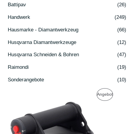
Battipav
(26)
Handwerk
(249)
Hausmarke - Diamantwerkzeug
(66)
Husqvarna Diamantwerkzeuge
(12)
Husqvarna Schneiden & Bohren
(47)
Raimondi
(19)
Sonderangebote
(10)
U
A
P
Angebot
r
k
s
t
R
p
u
r
e
O
ü
l
n
l
D
g
e